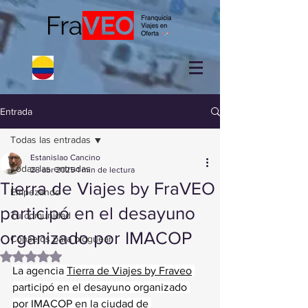
Entrada
Todas las entradas
Estanislao Cancino
Todas las entradas
28 abr 2025
1 min de lectura
Tierra de Viajes by FraVEO
Empezando
participó en el desayuno
Tu comunidad
organizado por IMACOP
Consejos para bloguear
Obtuvo NaN de 5 estrellas.
La agencia 
Tierra de Viajes by Fraveo
participó en el desayuno organizado 
por IMACOP en la ciudad de 