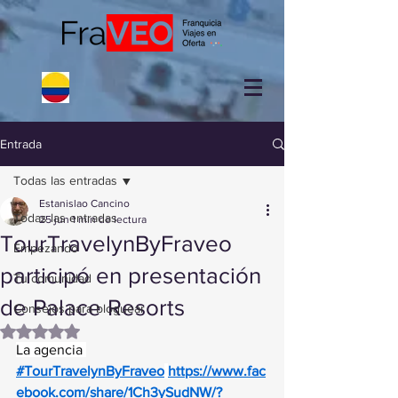
Entrada
Todas las entradas
Estanislao Cancino
Todas las entradas
25 jun
1 min de lectura
TourTravelynByFraveo
Empezando
participó en presentación
Tu comunidad
de Palace Resorts
Consejos para bloguear
Obtuvo NaN de 5 estrellas.
La agencia 
#TourTravelynByFraveo
https://www.fac
ebook.com/share/1Ch3ySudNW/?