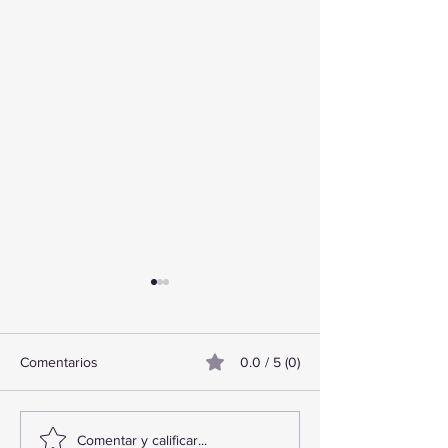
Comentarios
0.0 / 5 (0)
TourTravelynByFraveo
ViveMásViajand
Comentar y calificar...