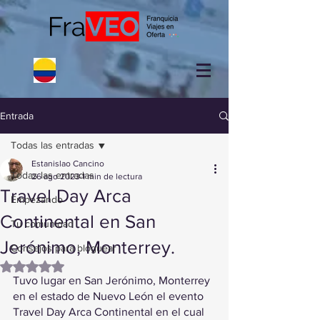
Entrada
Todas las entradas
Estanislao Cancino
Todas las entradas
26 ago 2023
1 min de lectura
Travel Day Arca
Empezando
Continental en San
Tu comunidad
Jerónimo, Monterrey.
Consejos para bloguear
Obtuvo NaN de 5 estrellas.
Tuvo lugar en San Jerónimo, Monterrey 
en el estado de Nuevo León el evento 
Travel Day Arca Continental en el cual 