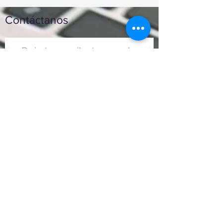
Contáctanos
Enviar
Nunca fue tan fácil montar
un negocio
Más información:
www.viajesenoferta.com.mx/franquicias
www.franquiciaeconomica.com
www.franquiciadeagenciadeviajes.com
www.franquiciaagenciadeviajes.com