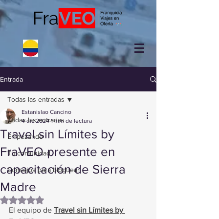
Entrada
Todas las entradas
Estanislao Cancino
Todas las entradas
4 dic 2024
1 min de lectura
Travel sin Límites by
Empezando
FraVEO presente en
Tu comunidad
capacitación de Sierra
Consejos para bloguear
Madre
Obtuvo NaN de 5 estrellas.
El equipo de 
Travel sin Límites by 