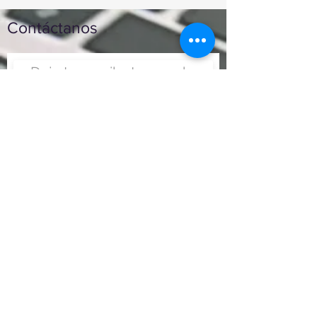
Contáctanos
Enviar
Nunca fue tan fácil montar
un negocio
Más información:
www.viajesenoferta.com.mx/franquicias
www.franquiciaeconomica.com
www.franquiciadeagenciadeviajes.com
www.franquiciaagenciadeviajes.com