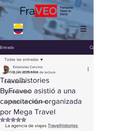
Entrada
Todas las entradas
Estanislao Cancino
Todas las entradas
2 jun 2025
1 min de lectura
Travelhistories
Empezando
ByFraveo asistió a una
Tu comunidad
capacitación organizada
Consejos para bloguear
por Mega Travel
Obtuvo NaN de 5 estrellas.
La agencia de viajes 
Travelhistories 