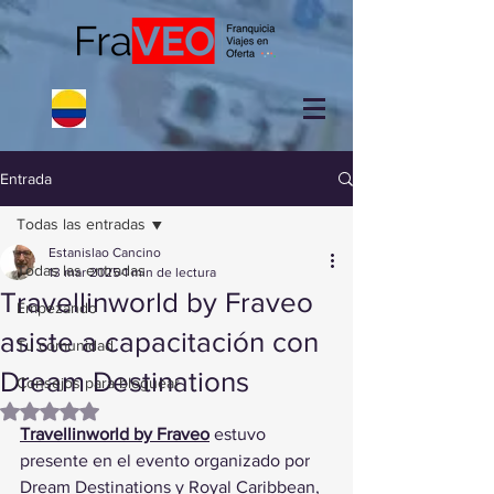
Entrada
Todas las entradas
Estanislao Cancino
Todas las entradas
13 mar 2025
1 min de lectura
Travellinworld by Fraveo
Empezando
asiste a capacitación con
Tu comunidad
Dream Destinations
Consejos para bloguear
Obtuvo NaN de 5 estrellas.
Travellinworld by Fraveo
 estuvo 
presente en el evento organizado por 
Dream Destinations y Royal Caribbean, 