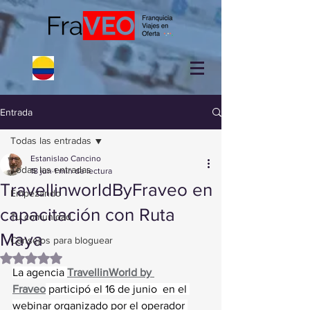
Entrada
Todas las entradas
Estanislao Cancino
Todas las entradas
18 jun
1 min de lectura
TravellinworldByFraveo en
Empezando
capacitación con Ruta
Tu comunidad
Maya
Consejos para bloguear
Obtuvo NaN de 5 estrellas.
La agencia 
TravellinWorld by 
Fraveo
 participó el 16 de junio  en el 
webinar organizado por el operador 