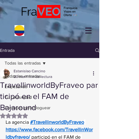
Entrada
Todas las entradas
Estanislao Cancino
Todas las entradas
20 mar
1 min de lectura
TravellinworldByFraveo par
Empezando
ticipó en el FAM de
Tu comunidad
Bajaround
Consejos para bloguear
Obtuvo NaN de 5 estrellas.
La agencia 
#TravellinworldByFraveo
https://www.facebook.com/TravellinWor
ldbyfraveo/
 participó en el FAM de 