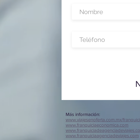
N
Más información:
www.viajesenoferta.com.mx/franquic
www.franquiciaeconomica.com
www.franquiciadeagenciadeviajes.c
www.franquiciaagenciadeviajes.com