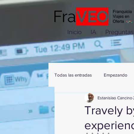
Inicio
IA
Preguntas
Todas las entradas
Empezando
Estanislao Cancino
Travely b
experienc