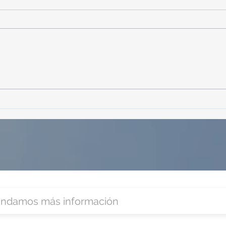
TourTravelynByFraveo
Vive
participó en la capacitación vía
parti
Zoom
organ