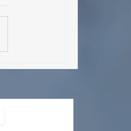
MásViajandoByFraveo
cipó en la caravana
izada por Nefertari