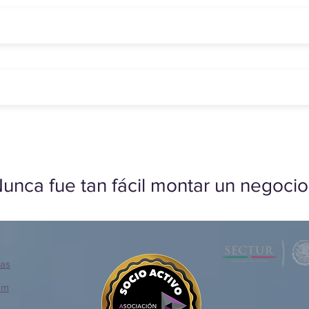
unca fue tan fácil montar un negocio
ias
om