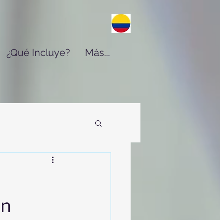
¿Qué Incluye?
Más...
ón