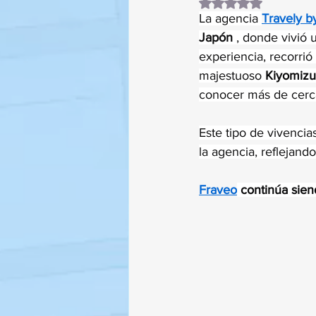
Obtuvo NaN de 5 es
La agencia 
Travely b
Japón
 , donde vivió 
experiencia, recorrió
majestuoso 
Kiyomizu
conocer más de cerca
Este tipo de vivencias
la agencia, reflejand
Fraveo
 continúa sien