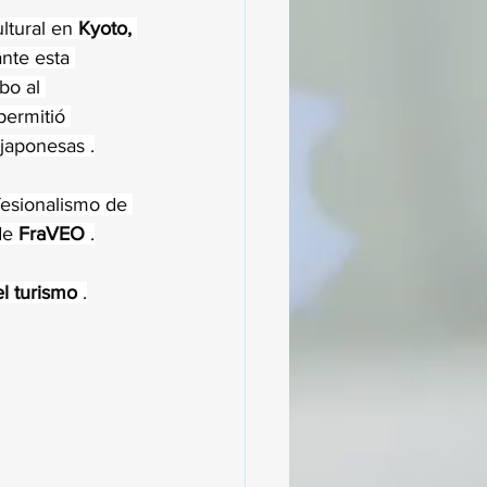
ltural en 
Kyoto, 
ante esta 
bo al 
permitió 
japonesas .
ofesionalismo de 
de 
FraVEO
 .
el turismo
 .