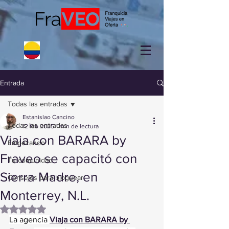
Entrada
Todas las entradas
Estanislao Cancino
Todas las entradas
12 feb 2025
1 min de lectura
Viaja con BARARA by
Empezando
Fraveo se capacitó con
Tu comunidad
Sierra Madre, en
Consejos para bloguear
Monterrey, N.L.
Obtuvo NaN de 5 estrellas.
La agencia 
Viaja con BARARA by 