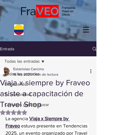
Entrada
Todas las entradas
Estanislao Cancino
Todas las entradas
18 feb 2025
1 min de lectura
Viaja x siempre by Fraveo
Empezando
asiste a capacitación de
Tu comunidad
Travel Shop
Consejos para bloguear
Obtuvo NaN de 5 estrellas.
La agencia 
Viaja x Siempre by 
Fraveo
 estuvo presente en Tendencias 
2025, un evento organizado por Travel 