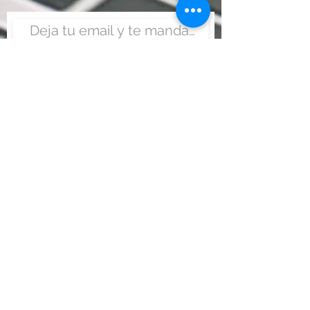
Enviar
Nunca fue tan fácil montar
un negocio
Más información:
www.viajesenoferta.com.mx/franquicias
www.franquiciaeconomica.com
www.franquiciadeagenciadeviajes.com
www.franquiciaagenciadeviajes.com