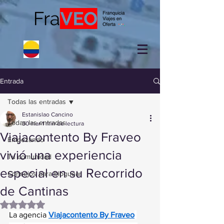
Entrada
Todas las entradas
Estanislao Cancino
Todas las entradas
30 mar
1 min de lectura
Viajacontento By Fraveo
Empezando
vivió una experiencia
Tu comunidad
especial en su Recorrido
Consejos para bloguear
de Cantinas
Obtuvo NaN de 5 estrellas.
La agencia 
Viajacontento By Fraveo