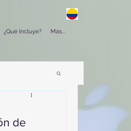
¿Qué Incluye?
Más...
ión de