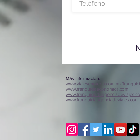
N
Más información:
www.viajesenoferta.com.mx/franquic
www.franquiciaeconomica.com
www.franquiciadeagenciadeviajes.c
www.franquiciaagenciadeviajes.com