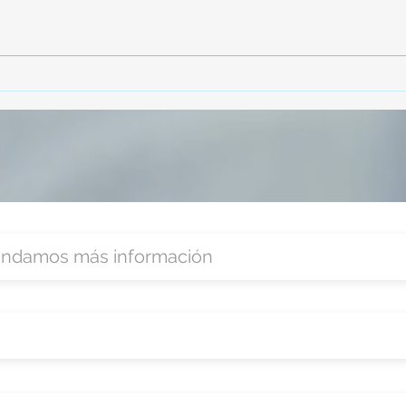
TourTravelynByFraveo
Vive
participó en la capacitación vía
parti
Zoom
organ