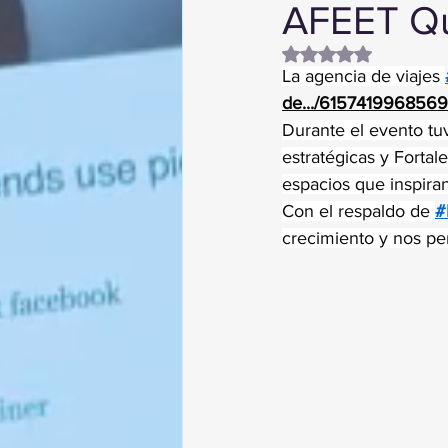
AFEET Qu
Obtuvo NaN de 5 es
La agencia de viajes 
de.../6157419968569
Durante el evento tuv
estratégicas y Fortal
espacios que inspiran
Con el respaldo de 
#
crecimiento y nos per