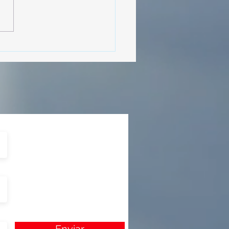
MásViajandoByFraveo
cipó en la caravana
izada por Nefertari
Enviar