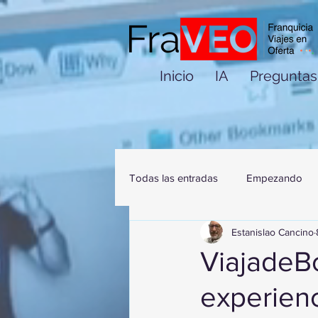
Inicio
IA
Preguntas
Todas las entradas
Empezando
Estanislao Cancino
ViajadeB
experienc