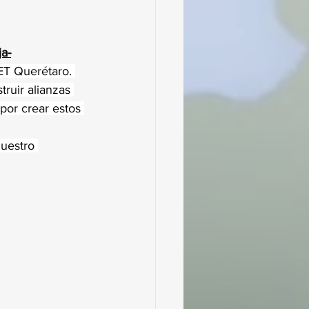
ja-
ET Querétaro. 
ruir alianzas 
por crear estos 
uestro 