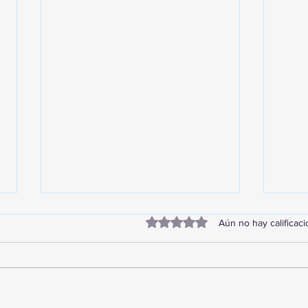
Obtuvo 0 de 5 estrellas.
Aún no hay calificac