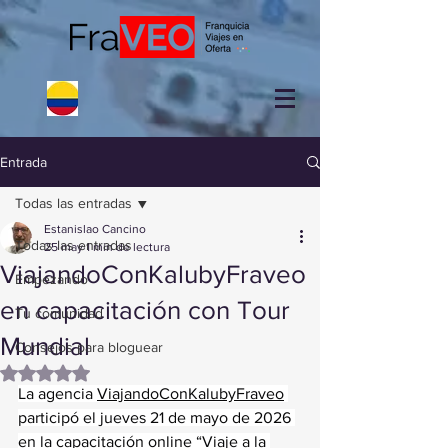
Entrada
Todas las entradas
Estanislao Cancino
Todas las entradas
25 may
1 min de lectura
ViajandoConKalubyFraveo
Empezando
en capacitación con Tour
Tu comunidad
Mundial
Consejos para bloguear
Obtuvo NaN de 5 estrellas.
La agencia 
ViajandoConKalubyFraveo
participó el jueves 21 de mayo de 2026 
en la capacitación online “Viaje a la 