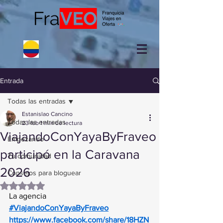
Entrada
Todas las entradas
Estanislao Cancino
Todas las entradas
23 feb
1 min de lectura
ViajandoConYayaByFraveo
Empezando
participó en la Caravana
Tu comunidad
2026
Consejos para bloguear
Obtuvo NaN de 5 estrellas.
La agencia 
#ViajandoConYayaByFraveo
https://www.facebook.com/share/18HZN