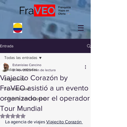
Entrada
Todas las entradas
Estanislao Cancino
Todas las entradas
21 nov 2025
1 min de lectura
Viajecito Corazón by
Empezando
FraVEO asistió a un evento
Tu comunidad
organizado por el operador
Consejos para bloguear
Tour Mundial
Obtuvo NaN de 5 estrellas.
La agencia de viajes 
Viajecito Corazón 