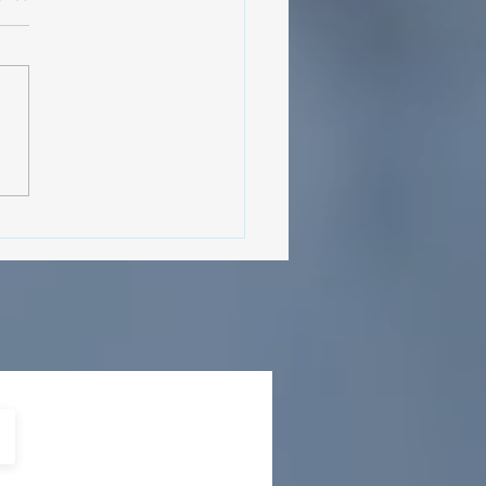
sencia Destacada en la
vana Turística de
ulco!