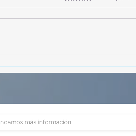
¡Acapulco y Guerrero se
¡Pre
Visten de Fiesta!
Cara
Acap