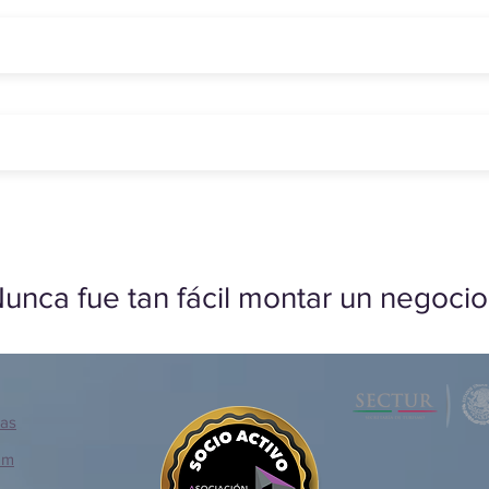
unca fue tan fácil montar un negocio
ias
om