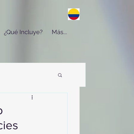
¿Qué Incluye?
Más...
o
cies