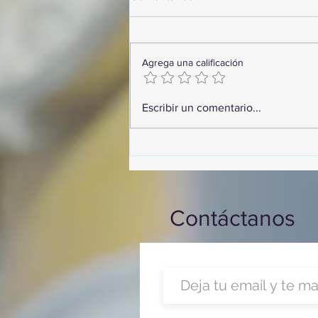
Agrega una calificación
¡Arte, Vino y las Mejores
Escribir un comentario...
Playas de Florida!
Contáctanos