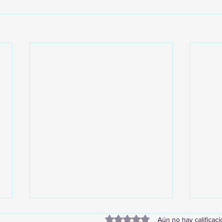
Obtuvo 0 de 5 estrellas.
Aún no hay calificac