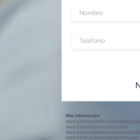
N
Más información:
www.viajesenoferta.com.mx/franquic
www.franquiciaeconomica.com
www.franquiciadeagenciadeviajes.c
www.franquiciaagenciadeviajes.com