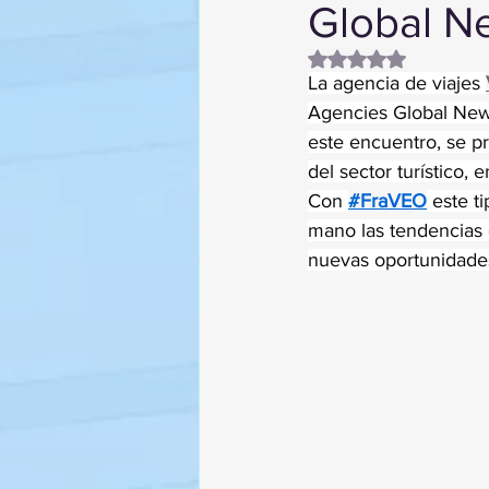
Global N
Obtuvo NaN de 5 es
La agencia de viajes 
Agencies Global News
este encuentro, se p
del sector turístico, 
Con 
#FraVEO
 este t
mano las tendencias d
nuevas oportunidades