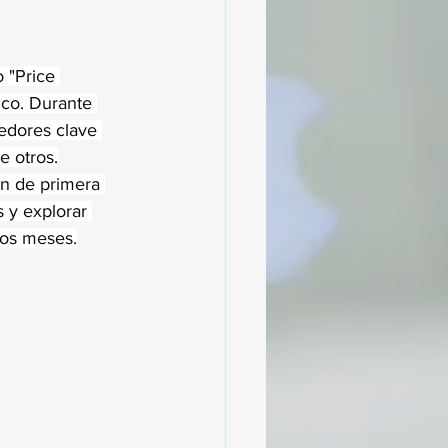
 "Price 
ico. Durante 
edores clave 
e otros.
an de primera 
 y explorar 
mos meses.