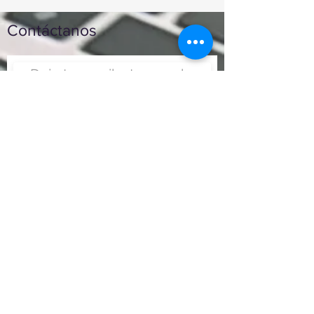
Contáctanos
Enviar
Nunca fue tan fácil montar
un negocio
Más información:
www.viajesenoferta.com.mx/franquicias
www.franquiciaeconomica.com
www.franquiciadeagenciadeviajes.com
www.franquiciaagenciadeviajes.com