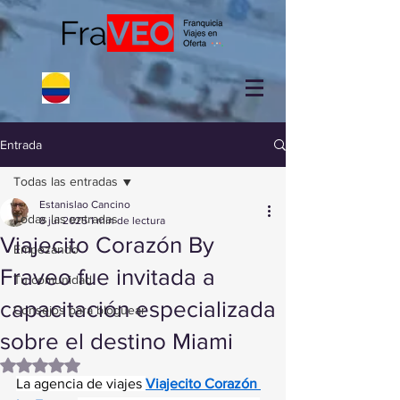
Entrada
Todas las entradas
Estanislao Cancino
Todas las entradas
8 jul 2025
1 min de lectura
Viajecito Corazón By
Empezando
Fraveo fue invitada a
Tu comunidad
capacitación especializada
Consejos para bloguear
sobre el destino Miami
Obtuvo NaN de 5 estrellas.
La agencia de viajes 
Viajecito Corazón 