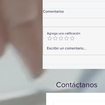
Comentarios
Agrega una calificación
GoMapTravelByFraveo
Escribir un comentario...
participó en un desayuno de
capacitación realizado en el
Hotel Casa Mayor
Contáctanos