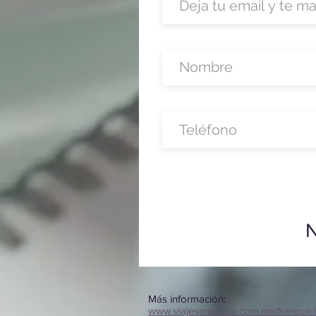
N
Más información:
www.viajesenoferta.com.mx/franquic