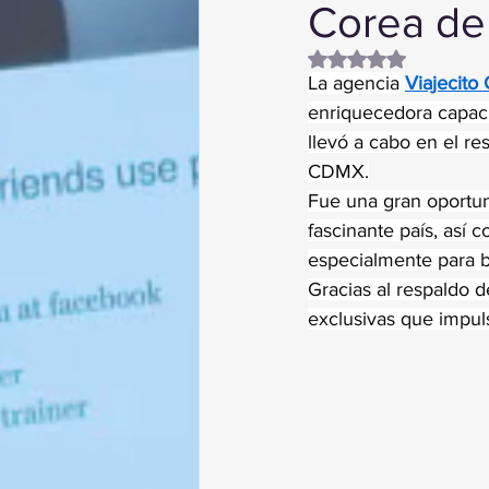
Corea del
Obtuvo NaN de 5 es
La agencia 
Viajecito
enriquecedora capaci
llevó a cabo en el r
CDMX.
Fue una gran oportun
fascinante país, así 
especialmente para br
Gracias al respaldo d
exclusivas que impuls