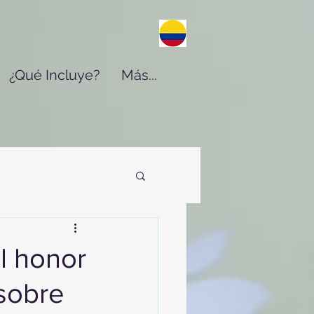
¿Qué Incluye?
Más...
l honor
 sobre