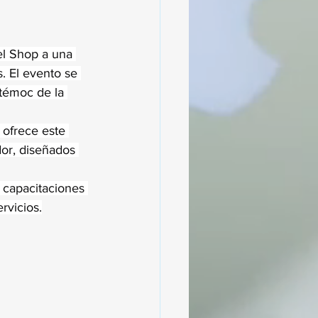
el Shop a una 
. El evento se 
témoc de la 
 ofrece este 
dor, diseñados 
s capacitaciones 
rvicios.