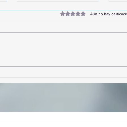
Obtuvo 0 de 5 estrellas.
Aún no hay calificac
TourTravelynByFraveo
Vive
participó en la capacitación vía
parti
Zoom
organ