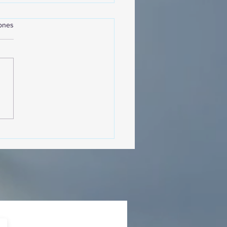
iones
MásViajandoByFraveo
cipó en la caravana
izada por Nefertari