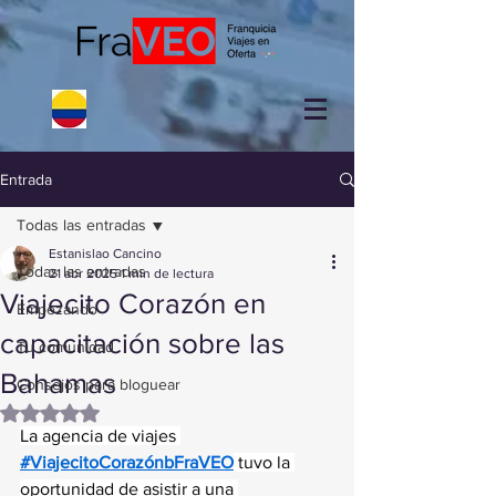
Entrada
Todas las entradas
Estanislao Cancino
Todas las entradas
21 abr 2025
1 min de lectura
Viajecito Corazón en
Empezando
capacitación sobre las
Tu comunidad
Bahamas
Consejos para bloguear
Obtuvo NaN de 5 estrellas.
La agencia de viajes 
#ViajecitoCorazónbFraVEO
 tuvo la 
oportunidad de asistir a una 