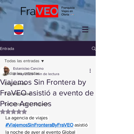
Entrada
Todas las entradas
Estanislao Cancino
Todas las entradas
21 may 2025
1 min de lectura
Viajemos Sin Frontera by
Empezando
FraVEO asistió a evento de
Tu comunidad
Price Agencies
Consejos para bloguear
Obtuvo NaN de 5 estrellas.
La agencia de viajes 
#ViajemosSinFronteraByFraVEO
 asistió 
la noche de ayer al evento Global 