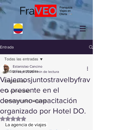
Entrada
Todas las entradas
Estanislao Cancino
Todas las entradas
29 sept 2025
1 min de lectura
Viajemosjuntostravelbyfrav
Empezando
eo presente en el
Tu comunidad
desayuno-capacitación
Consejos para bloguear
organizado por Hotel DO.
Obtuvo NaN de 5 estrellas.
La agencia de viajes 