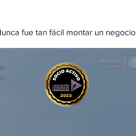
unca fue tan fácil montar un negocio
ias
om