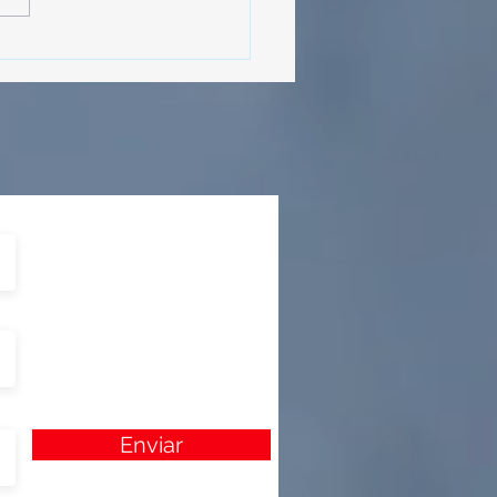
vana Turística de
ulco!
Enviar