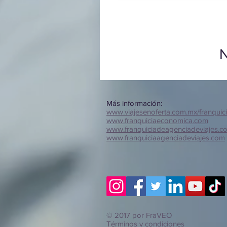
N
Más información:
www.viajesenoferta.com.mx/franquic
www.franquiciaeconomica.com
www.franquiciadeagenciadeviajes.c
www.franquiciaagenciadeviajes.com
© 2017 por FraVEO
Términos y condiciones