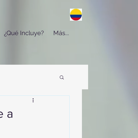
¿Qué Incluye?
Más...
e a