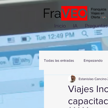
Inicio
IA
Preguntas
Todas las entradas
Empezando
Estanislao Cancino
Viajes In
capacita