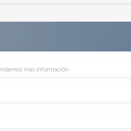
Visten de Fiesta!
Cara
Acap