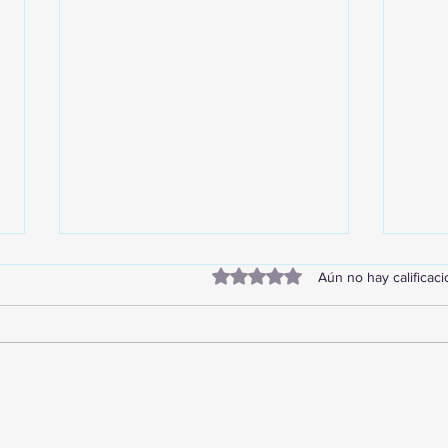
Obtuvo 0 de 5 estrellas.
Aún no hay calificac
¡Acapulco y Guerrero se
¡Pre