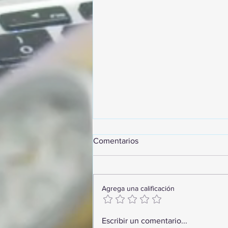
Comentarios
Agrega una calificación
¡Arte, Vino y las Mejores
Escribir un comentario...