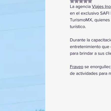
Obtuvo NaN de 5 es
La agencia 
Viajes In
en el exclusivo SAFI 
TurismoMX, quienes 
turístico.
Durante la capacitaci
entretenimiento que o
para brindar a sus cl
Fraveo
 se enorgullec
de actividades para m