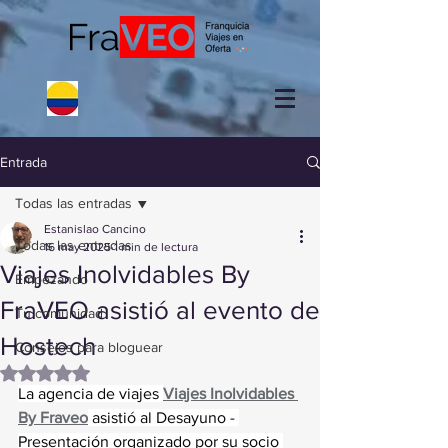
Entrada
Todas las entradas
Estanislao Cancino
Todas las entradas
16 may 2025
1 min de lectura
Viajes Inolvidables By
Empezando
FraVEO asistió al evento de
Tu comunidad
Hostech
Consejos para bloguear
Obtuvo NaN de 5 estrellas.
La agencia de viajes 
Viajes Inolvidables 
By Fraveo
 asistió al Desayuno - 
Presentación organizado por su socio 