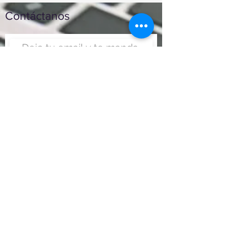
Contáctanos
Enviar
Nunca fue tan fácil montar
un negocio
Más información:
www.viajesenoferta.com.mx/franquicias
www.franquiciaeconomica.com
www.franquiciadeagenciadeviajes.com
www.franquiciaagenciadeviajes.com