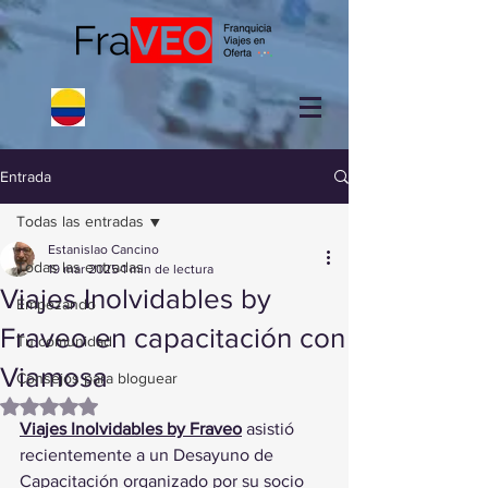
Entrada
Todas las entradas
Estanislao Cancino
Todas las entradas
19 mar 2025
1 min de lectura
Viajes Inolvidables by
Empezando
Fraveo en capacitación con
Tu comunidad
Viamosa
Consejos para bloguear
Obtuvo NaN de 5 estrellas.
Viajes Inolvidables by Fraveo
 asistió 
recientemente a un Desayuno de 
Capacitación organizado por su socio 