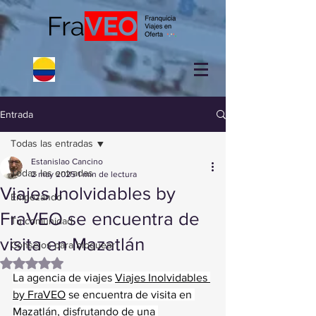
Entrada
Todas las entradas
Estanislao Cancino
Todas las entradas
2 may 2025
1 min de lectura
Viajes Inolvidables by
Empezando
FraVEO se encuentra de
Tu comunidad
visita en Mazatlán
Consejos para bloguear
Obtuvo NaN de 5 estrellas.
La agencia de viajes 
Viajes Inolvidables 
by FraVEO
 se encuentra de visita en 
Mazatlán, disfrutando de una 