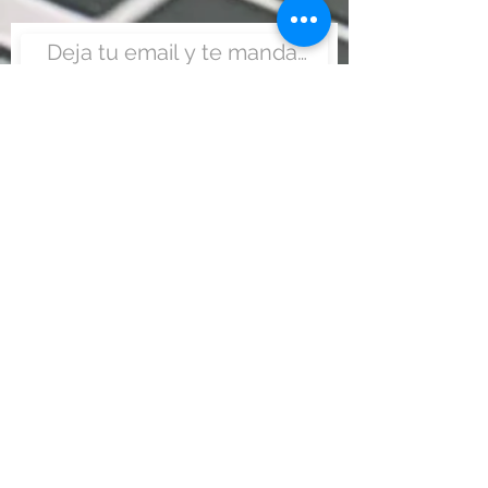
Enviar
Nunca fue tan fácil montar
un negocio
Más información:
www.viajesenoferta.com.mx/franquicias
www.franquiciaeconomica.com
www.franquiciadeagenciadeviajes.com
www.franquiciaagenciadeviajes.com