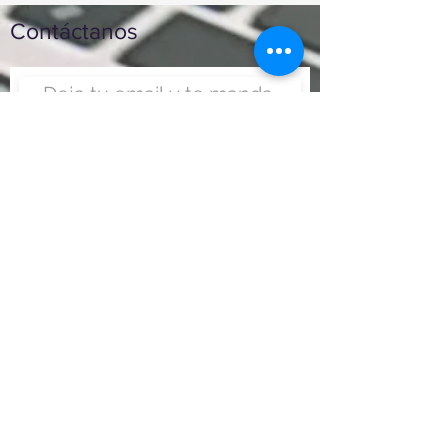
Contáctanos
Enviar
Nunca fue tan fácil montar
un negocio
Más información:
www.viajesenoferta.com.mx/franquicias
www.franquiciaeconomica.com
www.franquiciadeagenciadeviajes.com
www.franquiciaagenciadeviajes.com