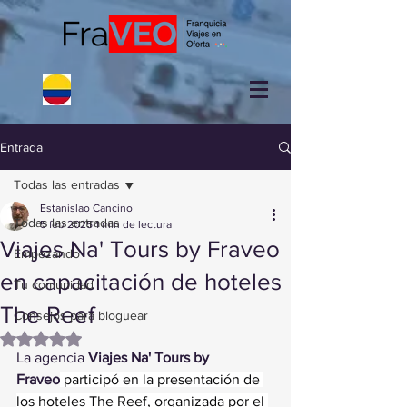
Entrada
Todas las entradas
Estanislao Cancino
Todas las entradas
5 feb 2025
1 min de lectura
Viajes Na' Tours by Fraveo
Empezando
en capacitación de hoteles
Tu comunidad
The Reef
Consejos para bloguear
Obtuvo NaN de 5 estrellas.
La agencia 
Viajes Na' Tours by 
Fraveo
 participó en la presentación de 
los hoteles The Reef, organizada por el 