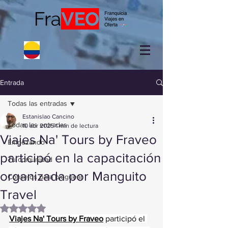
Entrada
Todas las entradas
Estanislao Cancino
Todas las entradas
10 abr 2025
1 min de lectura
Viajes Na' Tours by Fraveo
Empezando
participó en la capacitación
Tu comunidad
organizada por Manguito
Consejos para bloguear
Travel
Obtuvo NaN de 5 estrellas.
Viajes Na' Tours by Fraveo
 participó el 