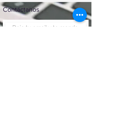
Contáctanos
Enviar
Nunca fue tan fácil montar
un negocio
Más información:
www.viajesenoferta.com.mx/franquicias
www.franquiciaeconomica.com
www.franquiciadeagenciadeviajes.com
www.franquiciaagenciadeviajes.com