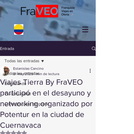
Entrada
Todas las entradas
Estanislao Cancino
Todas las entradas
21 may 2025
1 min de lectura
Viajes Tierra By FraVEO
Empezando
participó en el desayuno y
Tu comunidad
networking organizado por
Consejos para bloguear
Potentur en la ciudad de
Cuernavaca
Obtuvo NaN de 5 estrellas.