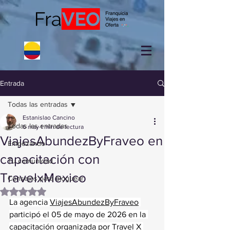
Entrada
Todas las entradas
Estanislao Cancino
Todas las entradas
6 may
1 min de lectura
ViajesAbundezByFraveo en
Empezando
capacitación con
Tu comunidad
TravelxMexico
Consejos para bloguear
Obtuvo NaN de 5 estrellas.
La agencia 
ViajesAbundezByFraveo
participó el 05 de mayo de 2026 en la 
capacitación organizada por Travel X 