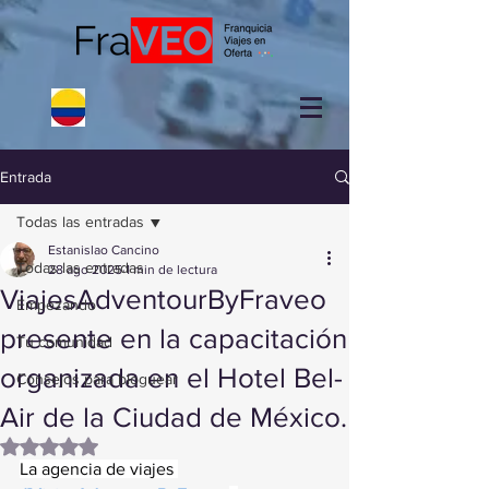
Entrada
Todas las entradas
Estanislao Cancino
Todas las entradas
28 ago 2025
1 min de lectura
ViajesAdventourByFraveo
Empezando
presente en la capacitación
Tu comunidad
organizada en el Hotel Bel-
Consejos para bloguear
Air de la Ciudad de México.
Obtuvo NaN de 5 estrellas.
La agencia de viajes 