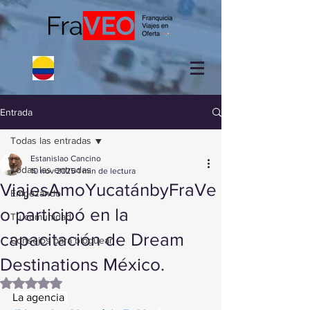
Entrada
Todas las entradas
Estanislao Cancino
Todas las entradas
10 nov 2025
1 min de lectura
ViajesAmoYucatánbyFraVe
Empezando
o participó en la
Tu comunidad
capacitación de Dream
Consejos para bloguear
Destinations México.
Obtuvo NaN de 5 estrellas.
La agencia 