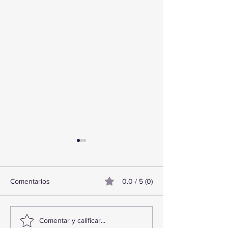
Comentarios
0.0 / 5 (0)
TourTravelynByFraveo
ViveMásViajand
Comentar y calificar...