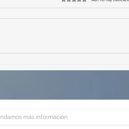
¡Acapulco y Guerrero se
¡Pre
Visten de Fiesta!
Cara
Acap