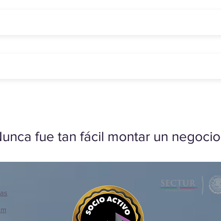
unca fue tan fácil montar un negocio
ias
om