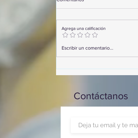
Agrega una calificación
¡Arte, Vino y las Mejores
Escribir un comentario...
Playas de Florida!
Contáctanos