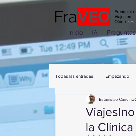
Inicio
IA
Preguntas
Todas las entradas
Empezando
Estanislao Cancino
ViajesIno
la Clínic