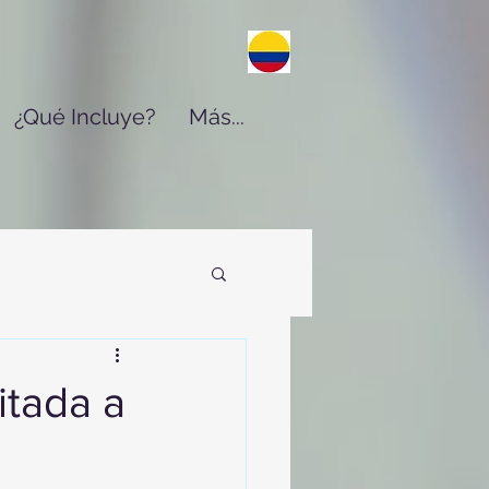
¿Qué Incluye?
Más...
itada a