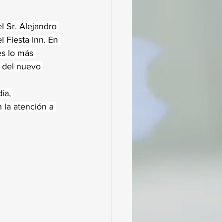
el Sr. Alejandro 
 Fiesta Inn. En 
es lo más 
o del nuevo 
ia, 
 la atención a 