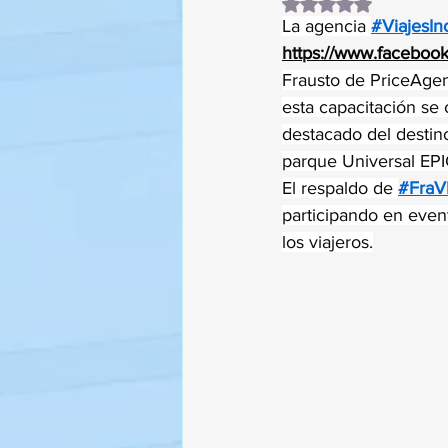
Obtuvo NaN de 5 es
La agencia 
#ViajesIn
https://www.faceboo
Frausto de PriceAgenc
esta capacitación se 
destacado del destino
parque Universal EPI
El respaldo de 
#Fra
participando en event
los viajeros.