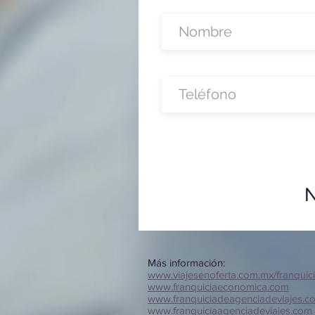
N
Más información:
www.viajesenoferta.com.mx/franquic
www.franquiciaeconomica.com
www.franquiciadeagenciadeviajes.c
www.franquiciaagenciadeviajes.com