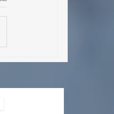
sencia Destacada en la
vana Turística de
ulco!