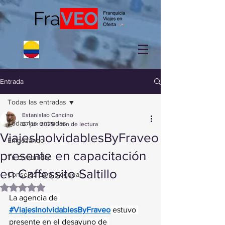
Entrada
Todas las entradas
Estanislao Cancino
Todas las entradas
27 jun 2025
1 min de lectura
ViajesInolvidablesByFraveo
Empezando
presente en capacitación
Tu comunidad
en Caffessito Saltillo
Consejos para bloguear
Obtuvo NaN de 5 estrellas.
La agencia de 
#ViajesInolvidablesByFraveo
 estuvo 
presente en el desayuno de 