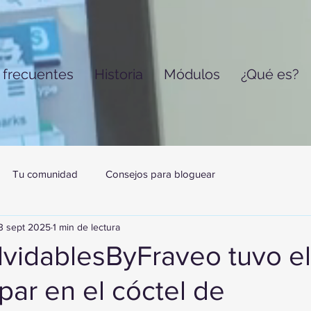
 frecuentes
Historia
Módulos
¿Qué es?
Tu comunidad
Consejos para bloguear
3 sept 2025
1 min de lectura
lvidablesByFraveo tuvo e
ipar en el cóctel de