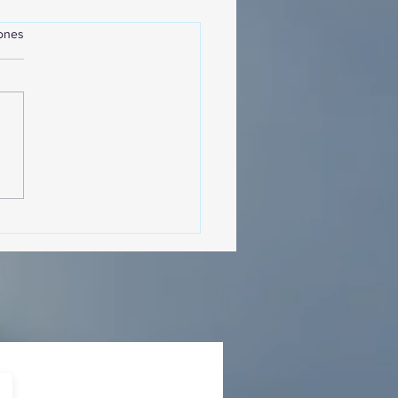
iones
MásViajandoByFraveo
cipó en la caravana
izada por Nefertari