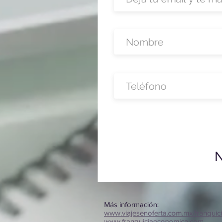
N
Más información:
www.viajesenoferta.com.mx/franquic
www.franquiciaeconomica.com