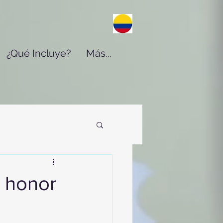
¿Qué Incluye?
Más...
l honor