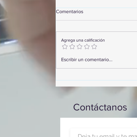
Comentarios
Agrega una calificación
GoMapTravelByFraveo
Escribir un comentario...
participó en un desayuno de
capacitación realizado en el
Hotel Casa Mayor
Contáctanos