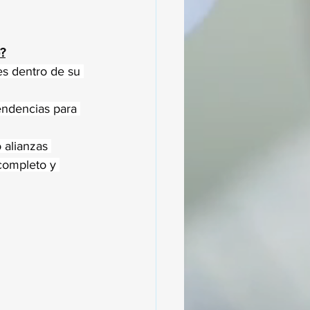
?
es dentro de su 
endencias para 
 alianzas 
completo y 