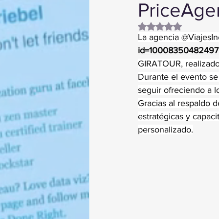
PriceAge
Obtuvo NaN de 5 es
La agencia @ViajesIn
id=1000835048249
GIRATOUR, realizado
Durante el evento se
seguir ofreciendo a l
Gracias al respaldo de
estratégicas y capac
personalizado.