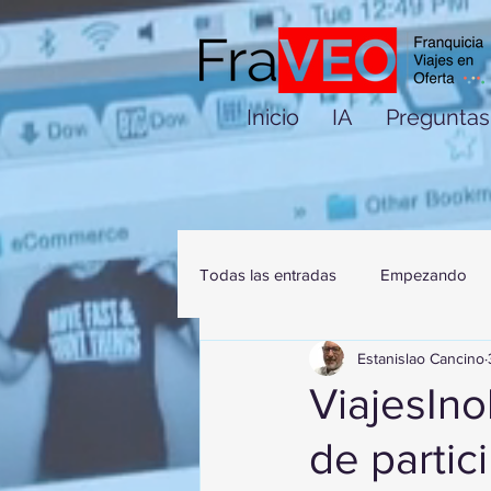
Inicio
IA
Preguntas
Todas las entradas
Empezando
Estanislao Cancino
ViajesIno
de partic