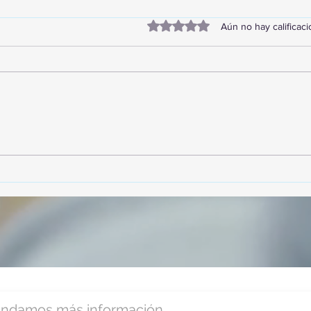
Obtuvo 0 de 5 estrellas.
Aún no hay calificac
TourTravelynByFraveo
Vive
participó en la capacitación vía
parti
Zoom
organ