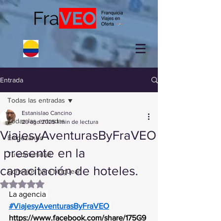
Entrada
Todas las entradas
Estanislao Cancino
Todas las entradas
29 ago 2025
1 min de lectura
ViajesyAventurasByFraVEO
Empezando
presente en la
Tu comunidad
capacitación de hoteles.
Consejos para bloguear
Obtuvo NaN de 5 estrellas.
La agencia 
#ViajesyAventurasByFraVEO
https://www.facebook.com/share/175G9