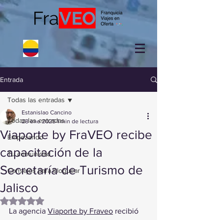
Entrada
Todas las entradas
Estanislao Cancino
Todas las entradas
28 ene 2025
1 min de lectura
Viaporte by FraVEO recibe
Empezando
capacitación de la
Tu comunidad
Secretaría de Turismo de
Consejos para bloguear
Jalisco
Obtuvo NaN de 5 estrellas.
La agencia 
Viaporte by Fraveo
 recibió 