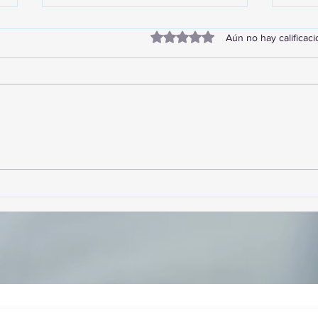
Obtuvo 0 de 5 estrellas.
Aún no hay calificac
TourTravelynByFraveo
Vive
participó en la capacitación vía
parti
Zoom
organ