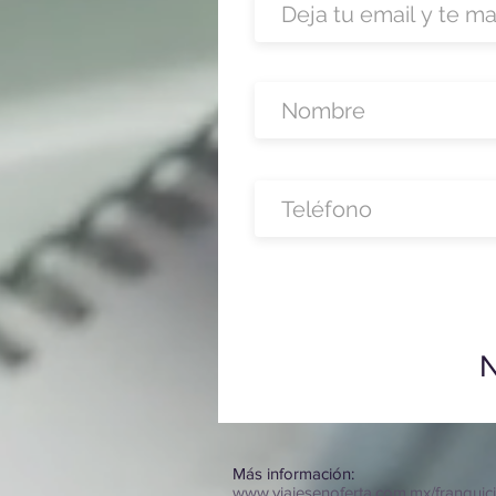
N
Más información:
www.viajesenoferta.com.mx/franquic