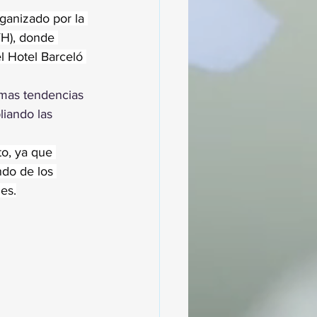
ganizado por la 
VH), donde 
l Hotel Barceló 
imas tendencias 
liando las 
o, ya que 
ndo de los 
es.