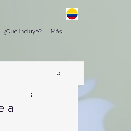
¿Qué Incluye?
Más...
e a