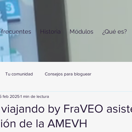
 frecuentes
Historia
Módulos
¿Qué es?
Tu comunidad
Consejos para bloguear
5 feb 2025
1 min de lectura
viajando by FraVEO asist
ción de la AMEVH