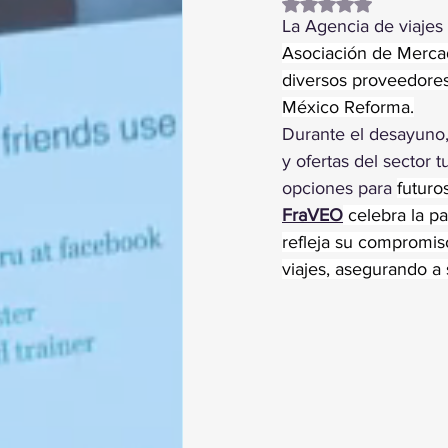
Obtuvo NaN de 5 es
La
Agencia de viajes
Asociación de Mercad
diversos proveedores 
México Reforma.
Durante el desayuno, 
y ofertas del sector t
opciones para 
futuros
FraVEO
 celebra la p
refleja su compromiso
viajes, asegurando a 