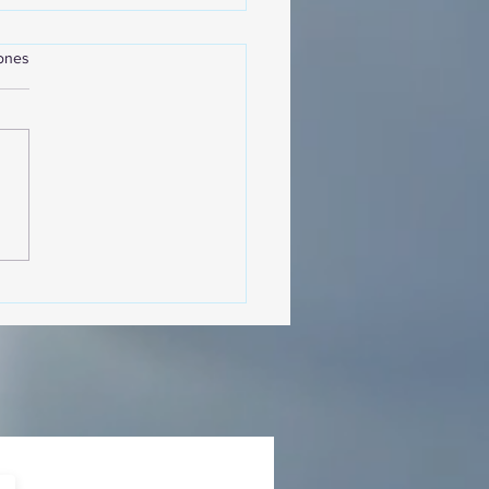
iones
MásViajandoByFraveo
cipó en la caravana
izada por Nefertari