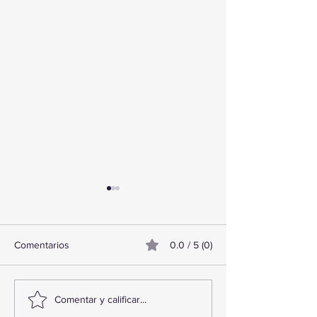
Comentarios
0.0 / 5 (0)
TourTravelynByFraveo
ViveMásViajand
Comentar y calificar...
participó en la capacitación
participó en la c