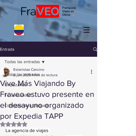
Entrada
Todas las entradas
Estanislao Cancino
Todas las entradas
2 jun 2025
1 min de lectura
Vive Más Viajando By
Empezando
Fraveo estuvo presente en
Tu comunidad
el desayuno organizado
Consejos para bloguear
por Expedia TAPP
Obtuvo NaN de 5 estrellas.
La agencia de viajes 