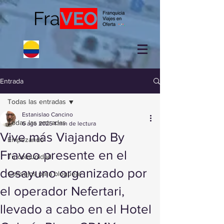
Entrada
Todas las entradas
Estanislao Cancino
Todas las entradas
6 ago 2025
1 min de lectura
Vive más Viajando By
Empezando
Fraveo presente en el
Tu comunidad
desayuno organizado por
Consejos para bloguear
el operador Nefertari,
llevado a cabo en el Hotel