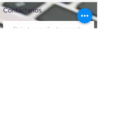
Contáctanos
Enviar
Nunca fue tan fácil montar
un negocio
Más información:
www.viajesenoferta.com.mx/franquicias
www.franquiciaeconomica.com
www.franquiciadeagenciadeviajes.com
www.franquiciaagenciadeviajes.com