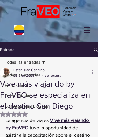
Entrada
Todas las entradas
Estanislao Cancino
Todas las entradas
28 ene 2025
1 min de lectura
Vive más viajando by
Empezando
FraVEO se especializa en
Tu comunidad
el destino San Diego
Consejos para bloguear
Obtuvo NaN de 5 estrellas.
La agencia de viajes
Vive más viajando 
by FraVEO
 tuvo la oportunidad de 
asistir a la capacitación sobre el destino 