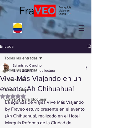
Entrada
Todas las entradas
Estanislao Cancino
Todas las entradas
18 dic 2024
1 min de lectura
Vive Más Viajando en un
Empezando
evento ¡Ah Chihuahua!
Tu comunidad
Obtuvo NaN de 5 estrellas.
Consejos para bloguear
La agencia de viajes Vive Más Viajando 
by Fraveo estuvo presente en el evento 
¡Ah Chihuahua!, realizado en el Hotel 
Marquis Reforma de la Ciudad de 