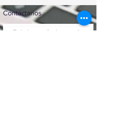
Contáctanos
Enviar
Nunca fue tan fácil montar
un negocio
Más información:
www.viajesenoferta.com.mx/franquicias
www.franquiciaeconomica.com
www.franquiciadeagenciadeviajes.com
www.franquiciaagenciadeviajes.com