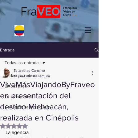
Entrada
Todas las entradas
Estanislao Cancino
Todas las entradas
10 jun
1 min de lectura
ViveMásViajandoByFraveo
Empezando
en presentación del
Tu comunidad
destino Michoacán,
Consejos para bloguear
realizada en Cinépolis
Obtuvo NaN de 5 estrellas.
La agencia 