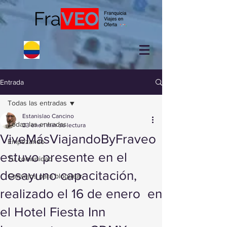
Entrada
Todas las entradas
Estanislao Cancino
Todas las entradas
23 ene
1 min de lectura
ViveMásViajandoByFraveo
Empezando
estuvo presente en el
Tu comunidad
desayuno capacitación,
Consejos para bloguear
realizado el 16 de enero en
el Hotel Fiesta Inn