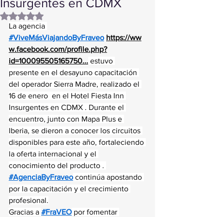
Insurgentes en CDMX
Obtuvo NaN de 5 estrellas.
La agencia 
#ViveMásViajandoByFraveo
https://ww
w.facebook.com/profile.php?
id=100095505165750
...
 estuvo 
presente en el desayuno capacitación 
del operador Sierra Madre, realizado el 
16 de enero  en el Hotel Fiesta Inn 
Insurgentes en CDMX . Durante el 
encuentro, junto con Mapa Plus e 
Iberia, se dieron a conocer los circuitos 
disponibles para este año, fortaleciendo 
la oferta internacional y el 
conocimiento del producto . 
#AgenciaByFraveo
 continúa apostando 
por la capacitación y el crecimiento 
profesional.
Gracias a 
#FraVEO
 por fomentar 