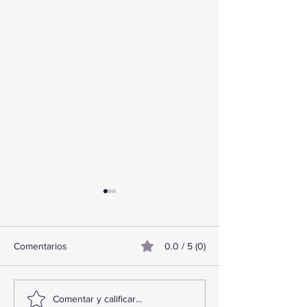
Comentarios
0.0 / 5 (0)
TourTravelynByFraveo
ViveMásViajand
Comentar y calificar...