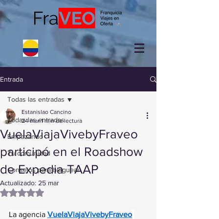
Entrada
Todas las entradas
Estanislao Cancino
Todas las entradas
24 mar
1 min de lectura
VuelaViajaVivebyFraveo
Empezando
participó en el Roadshow
Tu comunidad
de Expedia TAAP
Consejos para bloguear
Actualizado:
25 mar
Obtuvo NaN de 5 estrellas.
La agencia 
VuelaViajaVivebyFraveo