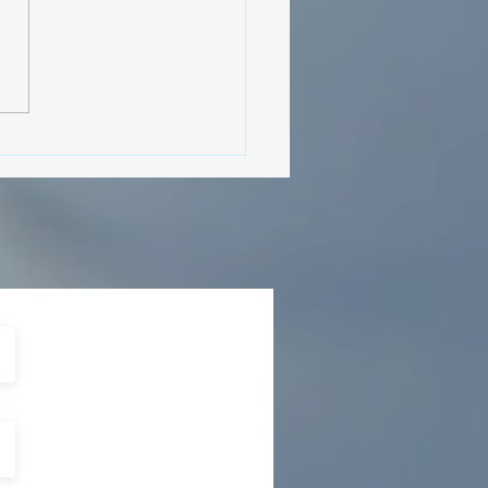
MásViajandoByFraveo
cipó en la caravana
izada por Nefertari