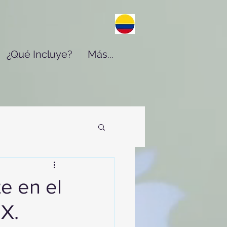
¿Qué Incluye?
Más...
e en el
X.