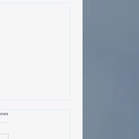
iones