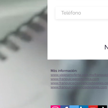
N
Más información:
www.viajesenoferta.com.mx/franquic
www.franquiciaeconomica.com
www.franquiciadeagenciadeviajes.c
www.franquiciaagenciadeviajes.com