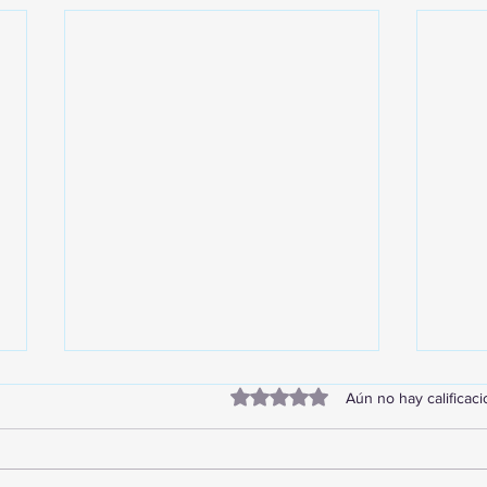
Obtuvo 0 de 5 estrellas.
Aún no hay calificac