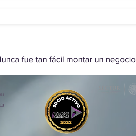
unca fue tan fácil montar un negocio
ias
om