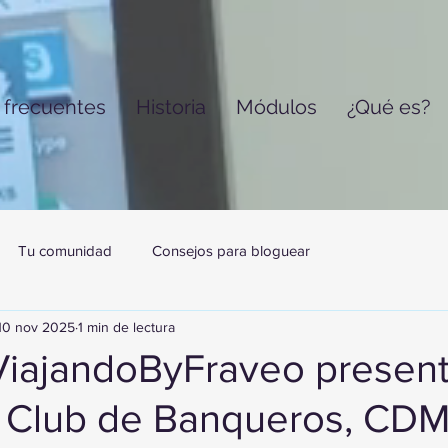
 frecuentes
Historia
Módulos
¿Qué es?
Tu comunidad
Consejos para bloguear
10 nov 2025
1 min de lectura
iajandoByFraveo present
n Club de Banqueros, CDM