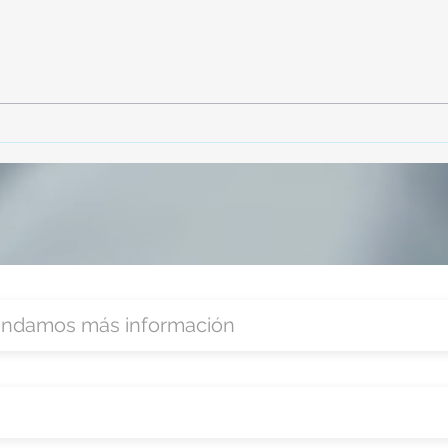
TourTravelynByFraveo
Vive
participó en la capacitación vía
parti
Zoom
organ