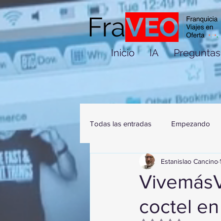
Inicio
IA
Preguntas
Todas las entradas
Empezando
Estanislao Cancino
VivemásV
coctel e