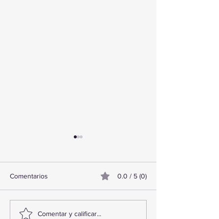
Comentarios
0.0 / 5 (0)
¡Acapulco y Guerrero se
¡Presencia Desta
Comentar y calificar...