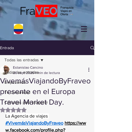
Entrada
Todas las entradas
Estanislao Cancino
Todas las entradas
26 sept 2025
1 min de lectura
VivemásViajandoByFraveo
Empezando
presente en el Europa
Tu comunidad
Travel Market Day.
Consejos para bloguear
Obtuvo NaN de 5 estrellas.
La Agencia de viajes 
#VivemásViajandoByFraveo
https://ww
w.facebook.com/profile.php?