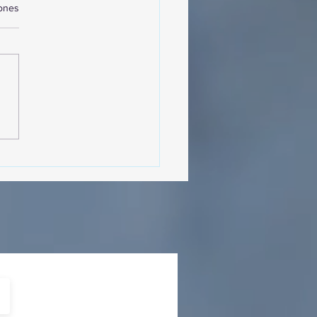
iones
MásViajandoByFraveo
cipó en la caravana
izada por Nefertari