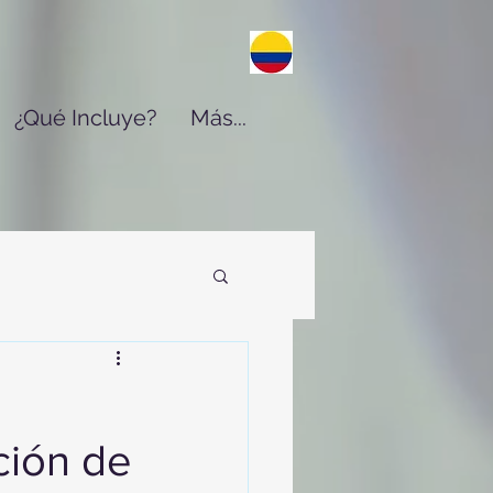
¿Qué Incluye?
Más...
ción de