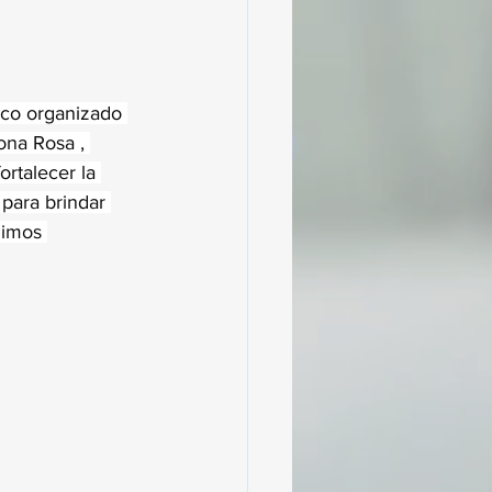
sco organizado 
ona Rosa , 
rtalecer la 
para brindar 
uimos 