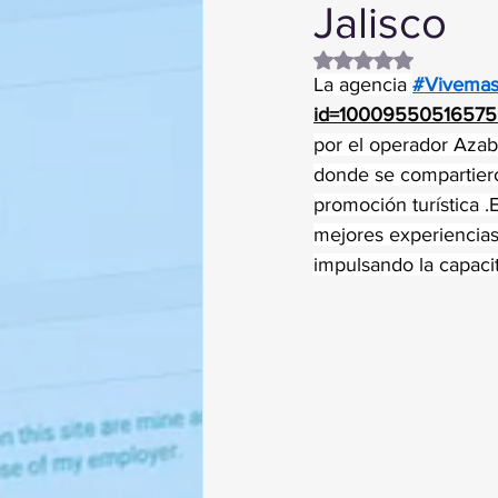
Jalisco
Obtuvo NaN de 5 es
La agencia 
#Vivemas
id=1000955051657
por el operador Azab
donde se compartieron
promoción turística .
mejores experiencias 
impulsando la capacit