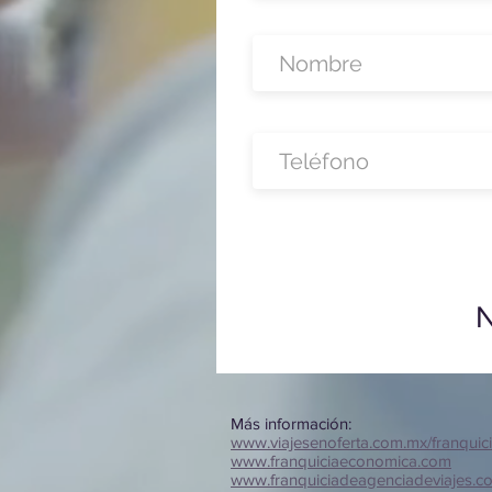
N
Más información:
www.viajesenoferta.com.mx/franquic
www.franquiciaeconomica.com
www.franquiciadeagenciadeviajes.c