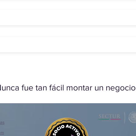
unca fue tan fácil montar un negocio
ias
om