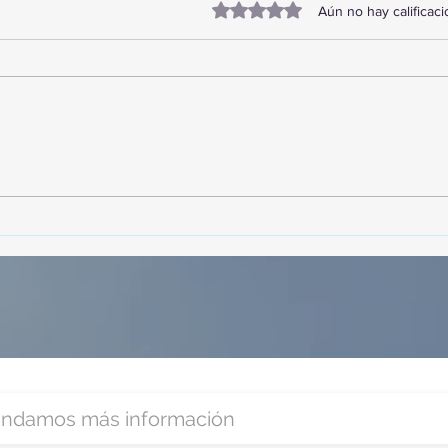
Obtuvo 0 de 5 estrellas.
Aún no hay calificac
TourTravelynByFraveo
Vive
participó en la capacitación vía
parti
Zoom
organ