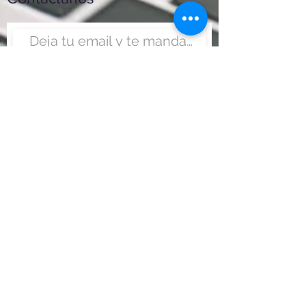
Enviar
Nunca fue tan fácil montar
un negocio
Más información:
www.viajesenoferta.com.mx/franquicias
www.franquiciaeconomica.com
www.franquiciadeagenciadeviajes.com
www.franquiciaagenciadeviajes.com