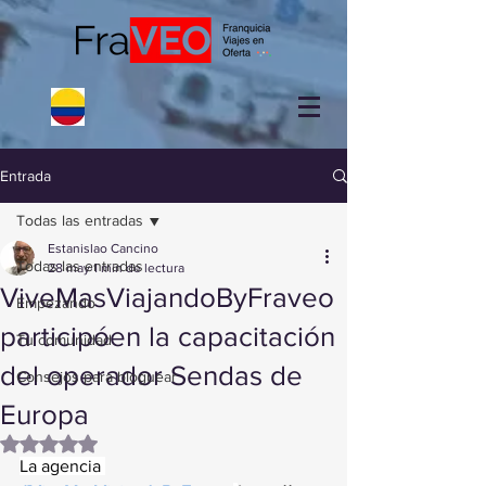
Entrada
Todas las entradas
Estanislao Cancino
Todas las entradas
28 may
1 min de lectura
ViveMasViajandoByFraveo
Empezando
participóen la capacitación
Tu comunidad
del operador Sendas de
Consejos para bloguear
Europa
Obtuvo NaN de 5 estrellas.
La agencia 