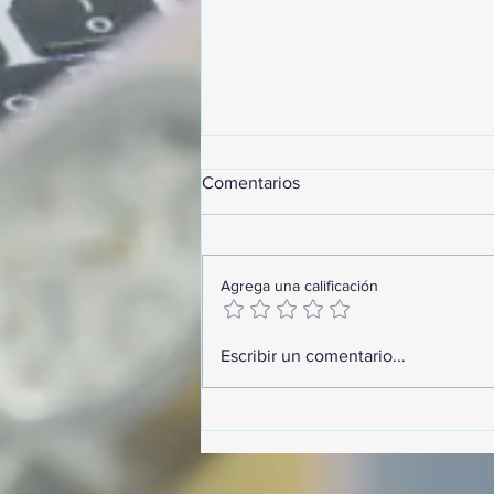
Comentarios
Agrega una calificación
GoMapTravelByFraveo
Escribir un comentario...
participó en un desayuno de
capacitación realizado en el
Hotel Casa Mayor