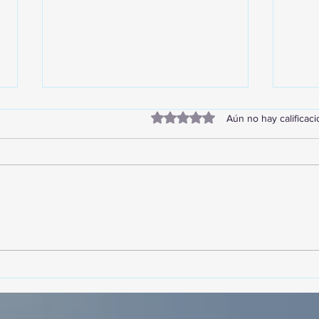
Obtuvo 0 de 5 estrellas.
Aún no hay calificac
TourTravelynByFraveo
Vive
participó en la capacitación vía
parti
Zoom
organ