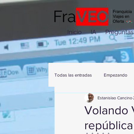
Inicio
IA
Preguntas
Todas las entradas
Empezando
Estanislao Cancino
Volando V
república