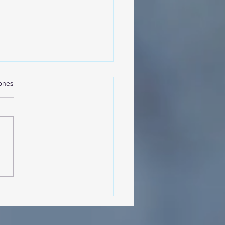
iones
MásViajandoByFraveo
cipó en la caravana
izada por Nefertari